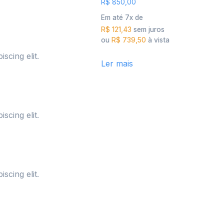
R$
850,00
Em até 7x de
R$
121,43
sem juros
ou
R$
739,50
à vista
scing elit.
Ler mais
scing elit.
Câmeras Cano
Resultados profissionais
em todos os disparos.
scing elit.
Saiba Mais