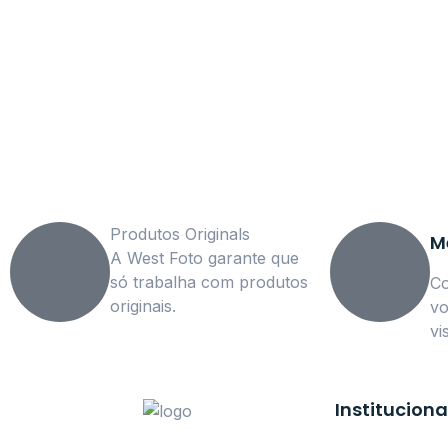
Fique por dentro das novidades e receba ofertas exc
Saiba Mais
Produtos Originals
M
A West Foto garante que
só trabalha com produtos
C
originais.
vo
vi
Instituciona