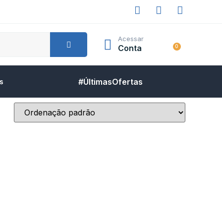
Acessar
Conta
0
#ÚltimasOfertas
s