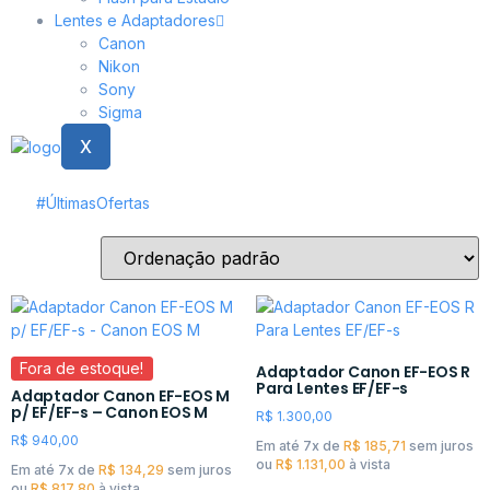
Lentes e Adaptadores
Canon
Nikon
Sony
Sigma
X
#ÚltimasOfertas
Fora de estoque!
Adaptador Canon EF-EOS R
Para Lentes EF/EF-s
Adaptador Canon EF-EOS M
p/ EF/EF-s – Canon EOS M
R$
1.300,00
R$
940,00
Em até 7x de
R$
185,71
sem juros
ou
R$
1.131,00
à vista
Em até 7x de
R$
134,29
sem juros
ou
R$
817,80
à vista