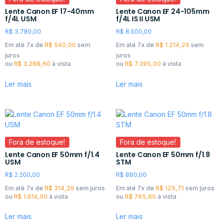
Lente Canon EF 17-40mm
Lente Canon EF 24-105mm
f/4L USM
f/4L IS II USM
R$
3.780,00
R$
8.500,00
Em até 7x de
R$
540,00
sem
Em até 7x de
R$
1.214,29
sem
juros
juros
ou
R$
3.288,60
à vista
ou
R$
7.395,00
à vista
Ler mais
Ler mais
Fora de estoque!
Fora de estoque!
Lente Canon EF 50mm f/1.4
Lente Canon EF 50mm f/1.8
USM
STM
R$
2.200,00
R$
880,00
Em até 7x de
R$
314,29
sem juros
Em até 7x de
R$
125,71
sem juros
ou
R$
1.914,00
à vista
ou
R$
765,60
à vista
Ler mais
Ler mais