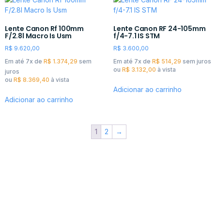
Lente Canon Rf 100mm
Lente Canon RF 24-105mm
F/2.8l Macro Is Usm
f/4-7.1 IS STM
R$
9.620,00
R$
3.600,00
Em até 7x de
R$
1.374,29
sem
Em até 7x de
R$
514,29
sem juros
ou
R$
3.132,00
à vista
juros
ou
R$
8.369,40
à vista
Adicionar ao carrinho
Adicionar ao carrinho
1
2
→
Câmeras Canon
Resultados profissionais