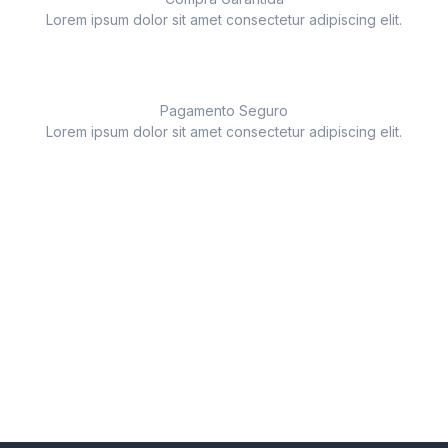
Lorem ipsum dolor sit amet consectetur adipiscing elit.
Pagamento Seguro
Lorem ipsum dolor sit amet consectetur adipiscing elit.
Ofertas Especiais!
Fique por dentro das novidades e receba ofertas
exclusivas!
Saiba Mais