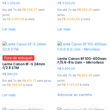
R$
2.300,00
R$
3.500,00
Em até 7x de
R$
328,57
sem
Em até 7x de
R$
500,00
sem
juros
juros
ou
R$
2.001,00
à vista
ou
R$
3.045,00
à vista
Ler mais
Ler mais
Fora de estoque!
Lente Canon Rf 100-400mm
F/5.6-8 Is Usm – Mirrorless
Lente Canon EF-S 24mm
f/2.8 STM
R$
5.900,00
R$
880,00
Em até 7x de
R$
842,86
sem
juros
Em até 7x de
R$
125,71
sem juros
ou
R$
5.133,00
à vista
ou
R$
765,60
à vista
Adicionar ao carrinho
Ler mais