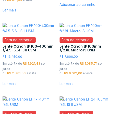
Adicionar ao carrinho
Ler mais
Fora de estoque!
Fora de estoque!
Lente Canon EF 100-400mm
Lente Canon EF 100mm
f/4.5-5.6L IS II USM
f/2.8L Macro IS USM
R$
13.450,00
R$
7.600,00
Em até 7x de
R$
1.921,43
sem
Em até 7x de
R$
1.085,71
sem
juros
juros
ou
R$
11.701,50
à vista
ou
R$
6.612,00
à vista
Ler mais
Ler mais
Fora de estoque!
Fora de estoque!