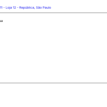
111 - Loja 12 - República, São Paulo
ras Digitais
Flashes e Iluminação