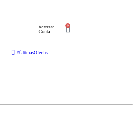
0
Acessar
Conta
#ÚltimasOfertas