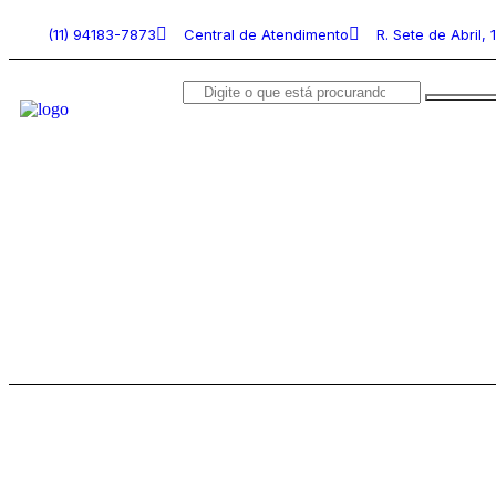
(11) 94183-7873
Central de Atendimento
R. Sete de Abril, 
Acessórios de Câmeras
Bolsas e Mochilas
Câme
Lentes e Adaptadores