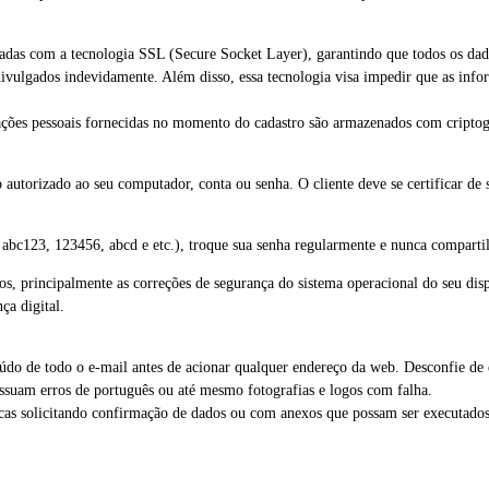
adas com a tecnologia SSL (Secure Socket Layer), garantindo que todos os dado
 divulgados indevidamente. Além disso, essa tecnologia visa impedir que as inf
mações pessoais fornecidas no momento do cadastro são armazenados com criptog
 autorizado ao seu computador, conta ou senha. O cliente deve se certificar de 
: abc123, 123456, abcd e etc.), troque sua senha regularmente e nunca comparti
os, principalmente as correções de segurança do sistema operacional do seu d
ça digital.
teúdo de todo o e-mail antes de acionar qualquer endereço da web. Desconfie d
suam erros de português ou até mesmo fotografias e logos com falha.
icas solicitando confirmação de dados ou com anexos que possam ser executados