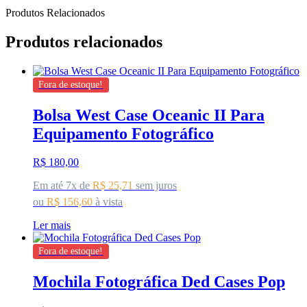
Produtos Relacionados
Produtos relacionados
Fora de estoque!
Bolsa West Case Oceanic II Para
Equipamento Fotográfico
R$
180,00
Em até 7x de
R$
25,71
sem juros
ou
R$
156,60
à vista
Ler mais
Fora de estoque!
Mochila Fotográfica Ded Cases Pop