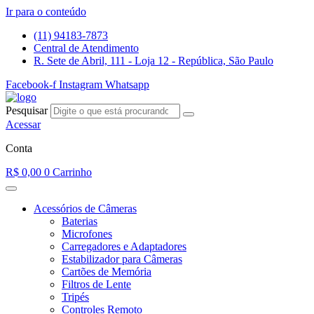
Ir para o conteúdo
(11) 94183-7873
Central de Atendimento
R. Sete de Abril, 111 - Loja 12 - República, São Paulo
Facebook-f
Instagram
Whatsapp
Pesquisar
Acessar
Conta
R$
0,00
0
Carrinho
Acessórios de Câmeras
Baterias
Microfones
Carregadores e Adaptadores
Estabilizador para Câmeras
Cartões de Memória
Filtros de Lente
Tripés
Controles Remoto