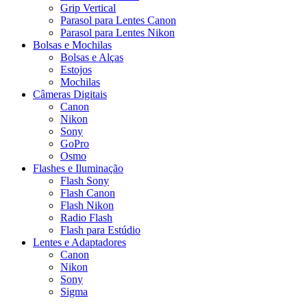
Grip Vertical
Parasol para Lentes Canon
Parasol para Lentes Nikon
Bolsas e Mochilas
Bolsas e Alças
Estojos
Mochilas
Câmeras Digitais
Canon
Nikon
Sony
GoPro
Osmo
Flashes e Iluminação
Flash Sony
Flash Canon
Flash Nikon
Radio Flash
Flash para Estúdio
Lentes e Adaptadores
Canon
Nikon
Sony
Sigma