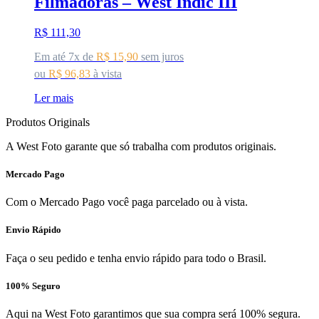
Filmadoras – West Indic III
R$
111,30
Em até 7x de
R$
15,90
sem juros
ou
R$
96,83
à vista
Ler mais
Produtos Originals
A West Foto garante que só trabalha com produtos originais.
Mercado Pago
Com o Mercado Pago você paga parcelado ou à vista.
Envio Rápido
Faça o seu pedido e tenha envio rápido para todo o Brasil.
100% Seguro
Aqui na West Foto garantimos que sua compra será 100% segura.