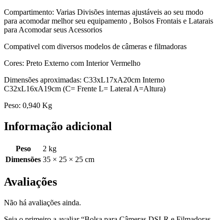
Compartimento: Varias Divisões internas ajustáveis ao seu modo
para acomodar melhor seu equipamento , Bolsos Frontais e Latarais
para Acomodar seus Acessorios
Compativel com diversos modelos de câmeras e filmadoras
Cores: Preto Externo com Interior Vermelho
Dimensões aproximadas: C33xL17xA20cm Interno
C32xL16xA19cm (C= Frente L= Lateral A=Altura)
Peso: 0,940 Kg
Informação adicional
Peso
2 kg
Dimensões
35 × 25 × 25 cm
Avaliações
Não há avaliações ainda.
Seja o primeiro a avaliar “Bolsa para Câmeras DSLR e Filmadoras