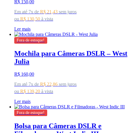
R$
150,00
Em até 7x de
R$
21,43
sem juros
ou
R$
130,50
à vista
Ler mais
Fora de estoque!
Mochila para Câmeras DSLR – West
Julia
R$
160,00
Em até 7x de
R$
22,86
sem juros
ou
R$
139,20
à vista
Ler mais
Fora de estoque!
Bolsa para Câmeras DSLR e