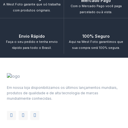
Mercado Pago
A West Foto garante que só trabalha
Com o Mercado Pago você paga
com produtos originais.
parcelado ou à vista.
Envio Rápido
100% Seguro
Faça o seu pedido e tenha envio
Aqui na West Foto garantimos que
rápido para todo o Brasil.
sua compra será 100% segura.
Em nossa loja disponibilizamos os últimos lançamentos mundiais,
produtos de qualidade e de alta tecnologia de marcas
mundialmente conhecidas.