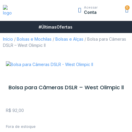
Acessar
0
Conta
#ÚltimasOfertas
Início
/
Bolsas e Mochilas
/
Bolsas e Alças
/ Bolsa para Câmeras
DSLR – West Olimpic ll
Bolsa para Câmeras DSLR – West Olimpic ll
R$
92,00
Fora de estoque