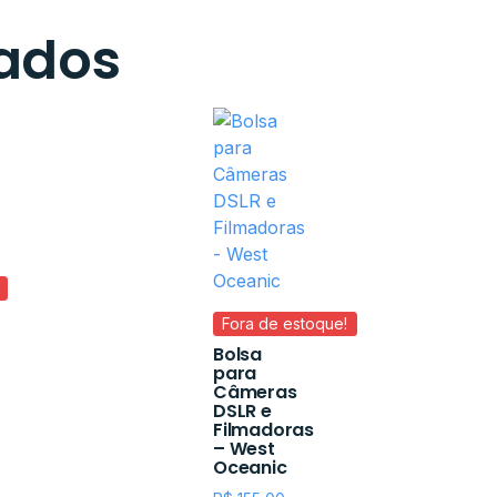
nados
Fora de estoque!
Bolsa
para
Câmeras
DSLR e
Filmadoras
– West
Oceanic