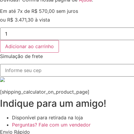
Em até 7x de
R$
570,00
sem juros
ou
R$
3.471,30
à vista
Canon
Eos
R100
Mirrorless
Adicionar ao carrinho
4k
Com
Simulação de frete
Lente
Rf-
s
18-
45mm
quantidade
[shipping_calculator_on_product_page]
Indique para um amigo!
Disponível para retirada na loja
Perguntas? Fale com um vendedor
Envio Rápido