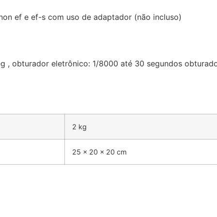
non ef e ef-s com uso de adaptador (não incluso)
seg , obturador eletrônico: 1/8000 até 30 segundos obturad
2 kg
25 × 20 × 20 cm