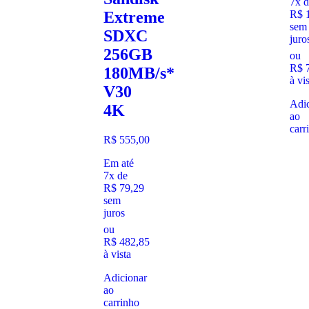
7x d
R$
1
Extreme
sem
SDXC
juro
256GB
ou
R$
7
180MB/s*
à vi
V30
Adic
4K
ao
carr
R$
555,00
Em até
7x de
R$
79,29
sem
juros
ou
R$
482,85
à vista
Adicionar
ao
carrinho