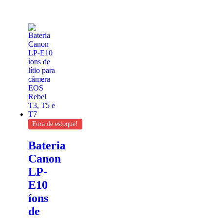
Fora de estoque!
Bateria
Canon
LP-
E10
íons
de