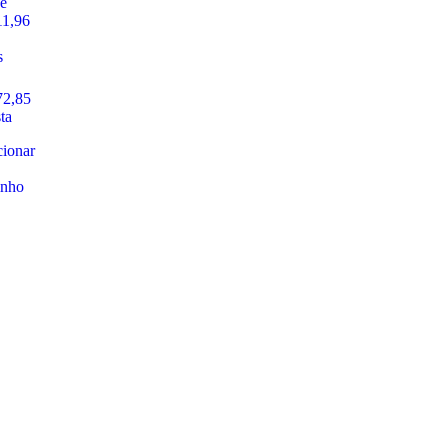
e
1,96
s
2,85
sta
ionar
inho