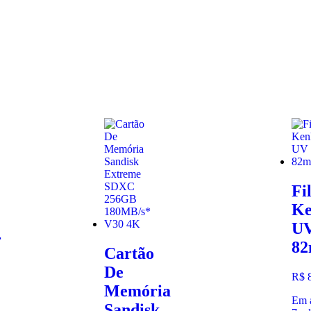
Fi
Ke
U
r
8
Cartão
De
R$
8
Memória
Em 
Sandisk