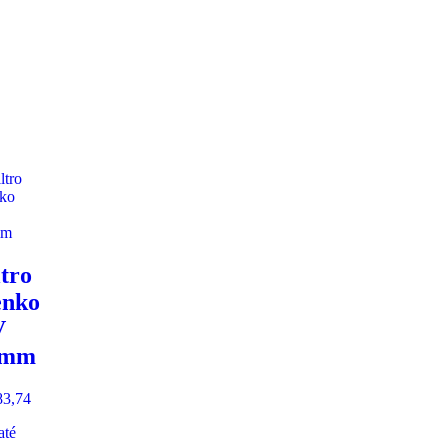
ltro
nko
V
2mm
3,74
até