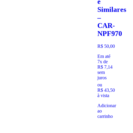
e
Similares
–
CAR-
NPF970
R$
50,00
Em até
7x de
R$
7,14
sem
juros
ou
R$
43,50
à vista
Adicionar
ao
carrinho