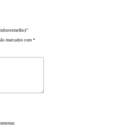
Infravermelho)”
 são marcados com
*
omentar.