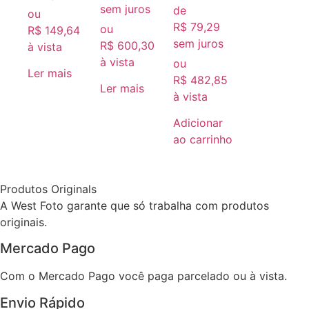
sem juros
de
ou
R$
79,29
ou
R$
149,64
sem juros
R$
600,30
à vista
à vista
ou
Ler mais
R$
482,85
Ler mais
à vista
Adicionar
ao carrinho
Produtos Originals
A West Foto garante que só trabalha com produtos
originais.
Mercado Pago
Com o Mercado Pago você paga parcelado ou à vista.
Envio Rápido