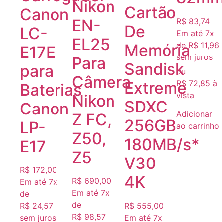
Nikon
Cartão
Canon
EN-
R$
83,74
De
LC-
Em até 7x
EL25
de
R$
11,96
Memória
E17E
sem juros
Para
Sandisk
para
ou
Câmera
R$
72,85
à
Extreme
Baterias
vista
Nikon
SDXC
Canon
Adicionar
Z FC,
256GB
LP-
ao carrinho
Z50,
180MB/s*
E17
Z5
V30
R$
172,00
4K
R$
690,00
Em até 7x
Em até 7x
de
de
R$
24,57
R$
555,00
R$
98,57
sem juros
Em até 7x