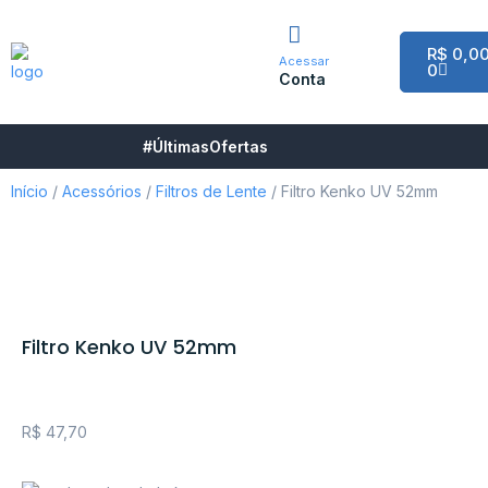
R$
0,0
Acessar
0
Conta
#ÚltimasOfertas
Início
/
Acessórios
/
Filtros de Lente
/ Filtro Kenko UV 52mm
Filtro Kenko UV 52mm
R$
47,70