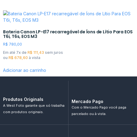
Bateria Canon LP-E17 recarregável de Íons de Lítio Para EOS
T6i, T6s, EOS M3
R$
780,00
Em até 7x de
R$
111,43
sem juros
ou
R$
678,60
à vista
Adicionar ao carrinho
Produtos Originals
Mercado Pago
A West Foto garante que só trabalha
Com o Mercado Pago você paga
com produtos originais.
parcelado ou à vista.