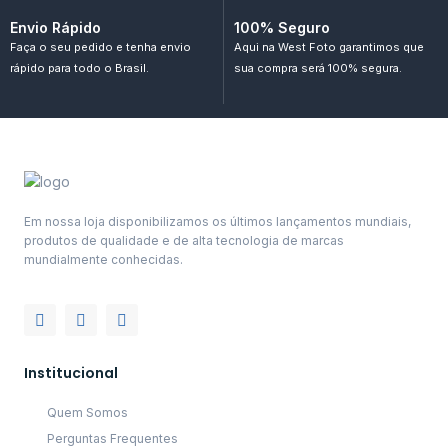
Envio Rápido
100% Seguro
Faça o seu pedido e tenha envio
Aqui na West Foto garantimos que
rápido para todo o Brasil.
sua compra será 100% segura.
Em nossa loja disponibilizamos os últimos lançamentos mundiais,
produtos de qualidade e de alta tecnologia de marcas
mundialmente conhecidas.
Institucional
Quem Somos
Perguntas Frequentes