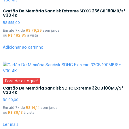
Cartão De Memória Sandisk Extreme SDXC 256GB 180MB/s*
V30 4K
R$
555,00
Em até 7x de
R$
79,29
sem juros
ou
R$
482,85
à vista
Adicionar ao carrinho
Fora de estoque!
Cartão De Memória Sandisk SDHC Extreme 32GB 100MB/S*
V30 4K
R$
99,00
Em até 7x de
R$
14,14
sem juros
ou
R$
86,13
à vista
Ler mais