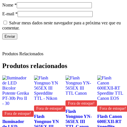
Nome
*
E-mail
*
Salvar meus dados neste navegador para a próxima vez que eu
comentar.
Produtos Relacionados
Produtos relacionados
Fora de estoque!
Fora de estoque!
Fora de estoque!
Flash
Fora de estoque!
Flash
Yongnuo YN-
Flash Canon
Iluminador
Yongnuo YN
565EX III
600EXII-RT
de LED
565EX III
TTL Canon
Speedlite