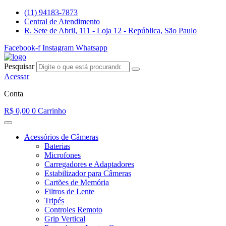
Ir
(11) 94183-7873
para
Central de Atendimento
o
R. Sete de Abril, 111 - Loja 12 - República, São Paulo
conteúdo
Facebook-f
Instagram
Whatsapp
Pesquisar
Acessar
Conta
R$
0,00
0
Carrinho
Acessórios de Câmeras
Baterias
Microfones
Carregadores e Adaptadores
Estabilizador para Câmeras
Cartões de Memória
Filtros de Lente
Tripés
Controles Remoto
Grip Vertical