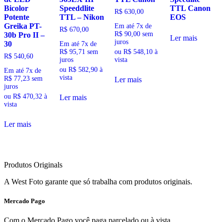
Bicolor
Speeddlite
TTL Canon
R$
630,00
Potente
TTL – Nikon
EOS
Greika PT-
Em até 7x de
R$
670,00
R$
90,00
sem
30b Pro II –
Ler mais
juros
30
Em até 7x de
ou
R$
548,10
à
R$
95,71
sem
R$
540,60
vista
juros
ou
R$
582,90
à
Em até 7x de
vista
R$
77,23
sem
Ler mais
juros
ou
R$
470,32
à
Ler mais
vista
Ler mais
Produtos Originals
A West Foto garante que só trabalha com produtos originais.
Mercado Pago
Com o Mercado Pago você paga parcelado ou à vista.