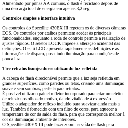
Alimentado por pilhas AA comuns, o flash é reciclado depois de
uma descarga total de energia em apenas 3,2 seg.
Controlos simples e interface intuitiva
Os controlos do Speedlite 430EX III repetem os de diversas câmaras
EOS. Os controlos por atalhos permitem aceder às principais
funcionalidades, enquanto a roda de controlo permite a realização de
ajustes rápidos. O seletor LOCK impede a alteração acidental das
definições. O ecrã LCD apresenta rapidamente as definições e as
informações de disparo, possuindo iluminação para condições de
pouca luz.
Tire retratos lisonjeadores utilizando luz refletida
A cabeça de flash direcionável permite que a luz seja refletida em
grandes superfícies, como paredes ou tetos, criando uma iluminação
suave e sem sombras, perfeita para retratos.
É possível utilizar o painel refletor incorporado para criar um efeito
de reluzir nos olhos do motivo, dando vitalidade à expressão.
Utilize o adaptador de reflexo incluído para suavizar ainda mais a
luz. Também é fornecido com um filtro de cores, para aquecer a
temperatura de cor da saída do flash, para que corresponda melhor à
cor da iluminação ambiente de interiores.
O Speedlite 430EX III pode fazer zoom na saída de flash para