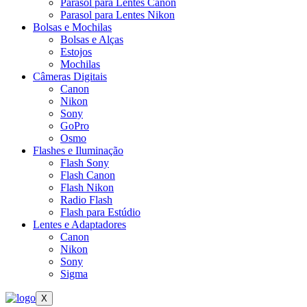
Parasol para Lentes Canon
Parasol para Lentes Nikon
Bolsas e Mochilas
Bolsas e Alças
Estojos
Mochilas
Câmeras Digitais
Canon
Nikon
Sony
GoPro
Osmo
Flashes e Iluminação
Flash Sony
Flash Canon
Flash Nikon
Radio Flash
Flash para Estúdio
Lentes e Adaptadores
Canon
Nikon
Sony
Sigma
X