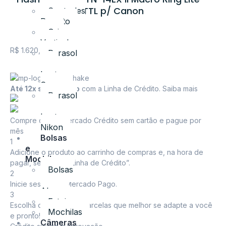
Tripés
TTL p/ Canon
Controles
Remoto
Grip
Vertical
R$
1.620,00
Parasol
para
Lentes
Canon
Até 12x sem cartão
com a Linha de Crédito.
Saiba mais
Parasol
para
Lentes
Compre com o Mercado Crédito sem cartão e pague por
Nikon
mês
Bolsas
1
e
Adicione o produto ao carrinho de compras e, na hora de
Mochilas
pagar, selecione “Linha de Crédito”.
Bolsas
2
e
Inicie sessão no Mercado Pago.
Alças
3
Estojos
Escolha o número de parcelas que melhor se adapte a você
Mochilas
e pronto!
Câmeras