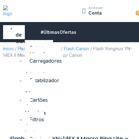
Acessar
Conta
Acessórios
#ÚltimasOfertas
de
Câmeras
Baterias
Início
/
Flashes e Iluminação
/
Flash Canon
/ Flash Yongnuo YN-
Microfones
14EX II Macro Ring Lite – TTL p/ Canon
Carregadores
e
Adaptadores
Estabilizador
para
Câmeras
Cartões
de
Memória
Filtros
de
Lente
Flash Yongnuo YN-14EX II Macro Ring Lite –