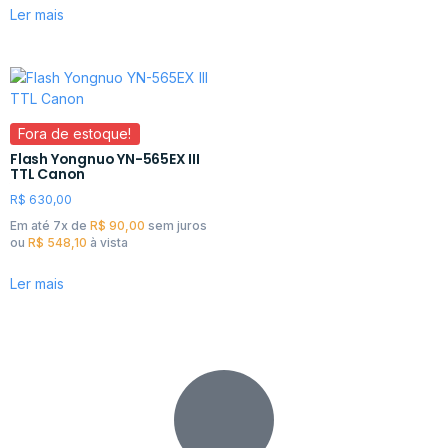
Ler mais
Fora de estoque!
Flash Yongnuo YN-565EX III
TTL Canon
R$
630,00
Em até 7x de
R$
90,00
sem juros
ou
R$
548,10
à vista
Ler mais