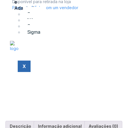
Disponível para retirada na loja
e
Perguntas? Fale com um vendedor
Adaptadores
Canon
Nikon
Sony
Sigma
X
Descrição
Informação adicional
Avaliações (0)