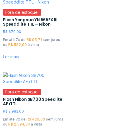
Fora de estoque!
Flash Yongnuo YN 565EX III
Speeddlite TTL – Nikon
R$
670,00
Em até 7x de
R$
95,71
sem juros
ou
R$
582,90
à vista
Ler mais
Fora de estoque!
Flash Nikon SB700 Speedlite
AF iTTL
R$
2.982,00
Em até 7x de
R$
426,00
sem juros
ou
R$
2.594,34
à vista