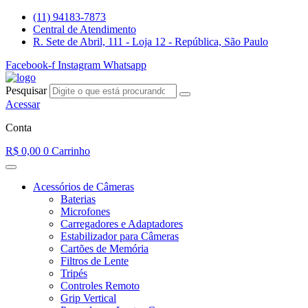
Ir
(11) 94183-7873
para
Central de Atendimento
o
R. Sete de Abril, 111 - Loja 12 - República, São Paulo
conteúdo
Facebook-f
Instagram
Whatsapp
Pesquisar
Acessar
Conta
R$
0,00
0
Carrinho
Acessórios de Câmeras
Baterias
Microfones
Carregadores e Adaptadores
Estabilizador para Câmeras
Cartões de Memória
Filtros de Lente
Tripés
Controles Remoto
Grip Vertical