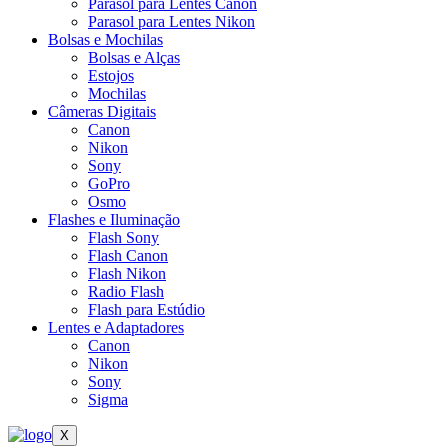
Parasol para Lentes Canon
Parasol para Lentes Nikon
Bolsas e Mochilas
Bolsas e Alças
Estojos
Mochilas
Câmeras Digitais
Canon
Nikon
Sony
GoPro
Osmo
Flashes e Iluminação
Flash Sony
Flash Canon
Flash Nikon
Radio Flash
Flash para Estúdio
Lentes e Adaptadores
Canon
Nikon
Sony
Sigma
X