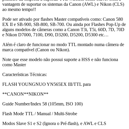
vantagem de suportar os sistemas da Canon (AWL) e Nikon (CLS)
ao mesmo tempo!!
Pode ser ativado por flashes Master compatíveis como: Canon 580
EX II e SB-900, SB-800, SB-700. Ou ainda por Flashes Pop-Up de
alguns modelos de câmeras como a Canon T3i, T5i, 60D, 7D, 70D
e Nikon D7000, 7100, D90, D3200, D5200, D5300 etc…
Além é claro de funcionar no modo TTL montado numa câmera de
marca compatível (Canon ou Nikon).
Note que esse modelo não possui suporte a HSS e não funciona
como Master
Características Técnicas:
FLASH YOUNGNUO YN565EX III/TTL para
**CANON**NIKON**
Guide Number/Index 58 (105mm, ISO 100)
Flash Mode TTL / Manual / Multi-Strobe
Modos Slave S1 e S2 (Ignora o Pré-flash), e AWL e CLS