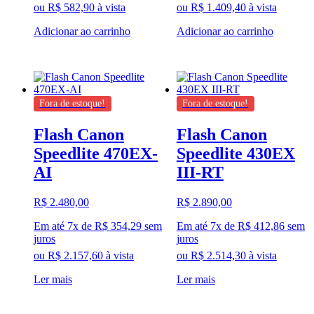
ou
R$
582,90
à vista
ou
R$
1.409,40
à vista
Adicionar ao carrinho
Adicionar ao carrinho
Fora de estoque!
Fora de estoque!
Flash Canon
Flash Canon
Speedlite 470EX-
Speedlite 430EX
AI
III-RT
R$
2.480,00
R$
2.890,00
Em até 7x de
R$
354,29
sem
Em até 7x de
R$
412,86
sem
juros
juros
ou
R$
2.157,60
à vista
ou
R$
2.514,30
à vista
Ler mais
Ler mais