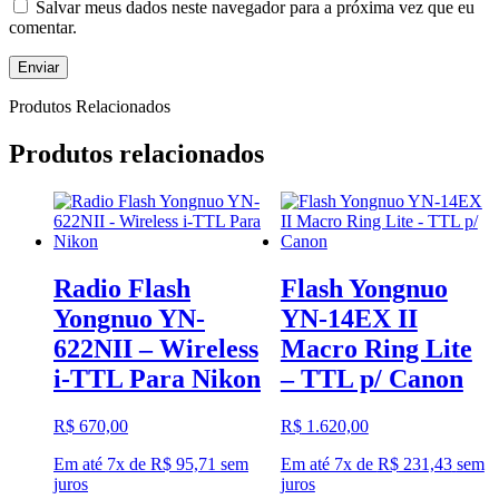
Salvar meus dados neste navegador para a próxima vez que eu
comentar.
Produtos Relacionados
Produtos relacionados
Radio Flash
Flash Yongnuo
Yongnuo YN-
YN-14EX II
622NII – Wireless
Macro Ring Lite
i-TTL Para Nikon
– TTL p/ Canon
R$
670,00
R$
1.620,00
Em até 7x de
R$
95,71
sem
Em até 7x de
R$
231,43
sem
juros
juros