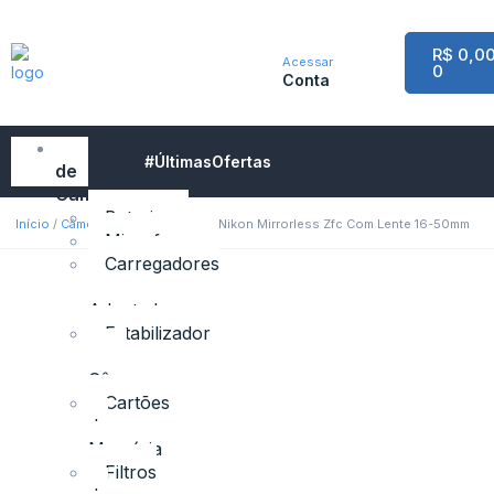
R$
0,0
Acessar
0
Conta
Acessórios
#ÚltimasOfertas
de
Câmeras
Baterias
Início
/
Câmeras Digitais
/
Nikon
/ Nikon Mirrorless Zfc Com Lente 16-50mm
Microfones
Carregadores
e
Adaptadores
Estabilizador
para
Câmeras
Cartões
de
Memória
Filtros