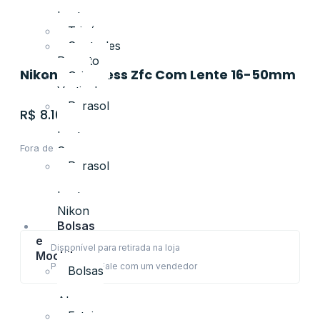
de
Lente
Tripés
Controles
Remoto
Nikon Mirrorless Zfc Com Lente 16-50mm
Grip
Vertical
Parasol
R$
8.100,00
para
Lentes
Fora de estoque
Canon
Parasol
para
Lentes
Nikon
Bolsas
e
Disponível para retirada na loja
Mochilas
Perguntas? Fale com um vendedor
Bolsas
e
Alças
Estojos