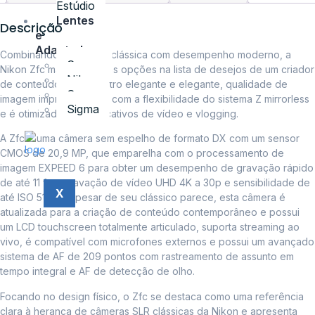
Estúdio
Lentes
Descrição
e
Adaptadores
Combinando aparência clássica com desempenho moderno, a
Canon
Nikon Zfc marca todas as opções na lista de desejos de um criador
Nikon
de conteúdo: design retro elegante e elegante, qualidade de
Sony
imagem impressionante com a flexibilidade do sistema Z mirrorless
Sigma
e é otimizada para aplicativos de vídeo e vlogging.
A Zfc é uma câmera sem espelho de formato DX com um sensor
CMOS de 20,9 MP, que emparelha com o processamento de
imagem EXPEED 6 para obter um desempenho de gravação rápido
de até 11 fps, gravação de vídeo UHD 4K a 30p e sensibilidade de
X
até ISO 51200. Apesar de seu clássico parece, esta câmera é
atualizada para a criação de conteúdo contemporâneo e possui
um LCD touchscreen totalmente articulado, suporta streaming ao
vivo, é compatível com microfones externos e possui um avançado
sistema de AF de 209 pontos com rastreamento de assunto em
tempo integral e AF de detecção de olho.
Focando no design físico, o Zfc se destaca como uma referência
clara à herança de câmeras SLR clássicas da Nikon e apresenta