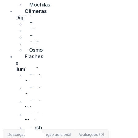
Mochilas
Câmeras
Digitais
Canon
Nikon
Sony
GoPro
Osmo
Flashes
e
Iluminação
Flash
Sony
Flash
Canon
Flash
Nikon
Radio
Flash
Flash
para
Descrição
Informação adicional
Avaliações (0)