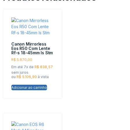
Canon Mirrorless
Eos R50 Com Lente
Rf-s 18-45mm Is Stm
R$
5.870,00
Em até 7x de
R$
838,57
sem juros
ou
R$
5.106,90
à vista
Adicionar ao carrinho