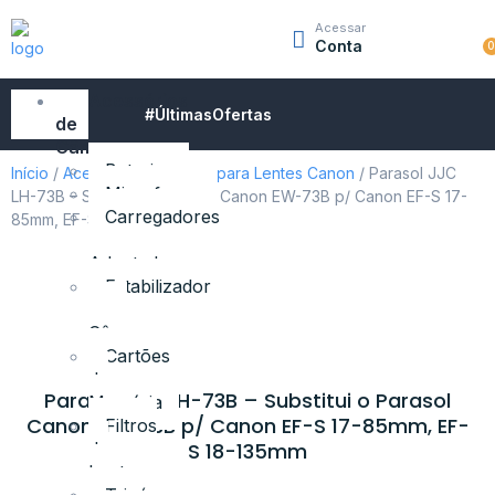
Acessar
Conta
Acessórios
#ÚltimasOfertas
de
Câmeras
Baterias
Início
/
Acessórios
/
Parasol para Lentes Canon
/ Parasol JJC
Microfones
LH-73B – Substitui o Parasol Canon EW-73B p/ Canon EF-S 17-
Carregadores
85mm, EF-S 18-135mm
e
Adaptadores
Estabilizador
para
Câmeras
Cartões
de
Parasol JJC LH-73B – Substitui o Parasol
Memória
Canon EW-73B p/ Canon EF-S 17-85mm, EF-
Filtros
de
S 18-135mm
Lente