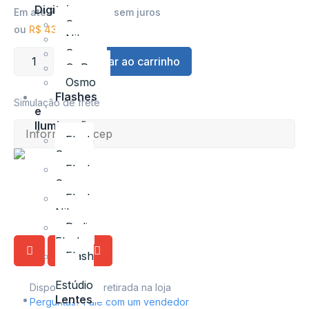
Digitais
Em até 7x de
R$
7,14
sem juros
Canon
ou
R$
43,50
à vista
Nikon
Sony
Adicionar ao carrinho
GoPro
Osmo
Flashes
Simulação de frete
e
Iluminação
Flash
Sony
Flash
Canon
Flash
Nikon
Radio
Flash
Flash
para
Estúdio
Disponível para retirada na loja
Lentes
Perguntas? Fale com um vendedor