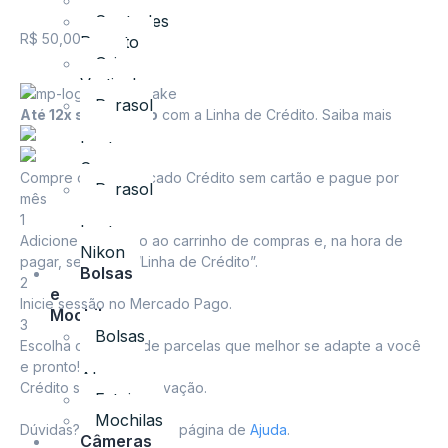
Tripés
Controles
R$
50,00
Remoto
Grip
Vertical
Parasol
Até 12x sem cartão
com a Linha de Crédito.
Saiba mais
para
Lentes
Canon
Compre com o Mercado Crédito sem cartão e pague por
Parasol
mês
para
1
Lentes
Adicione o produto ao carrinho de compras e, na hora de
Nikon
pagar, selecione “Linha de Crédito”.
Bolsas
2
e
Inicie sessão no Mercado Pago.
Mochilas
3
Bolsas
Escolha o número de parcelas que melhor se adapte a você
e
e pronto!
Alças
Crédito sujeito a aprovação.
Estojos
Mochilas
Dúvidas? Confira nossa página de
Ajuda
.
Câmeras