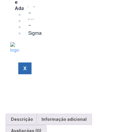
e
Adaptadores
Canon
Nikon
Sony
Sigma
X
Descrição
Informação adicional
Avaliações (0)