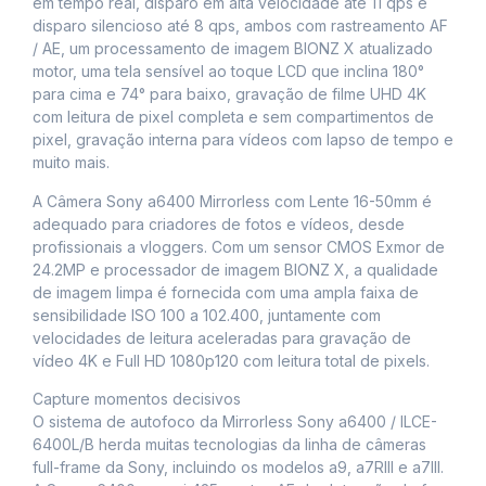
em tempo real, disparo em alta velocidade até 11 qps e
disparo silencioso até 8 qps, ambos com rastreamento AF
/ AE, um processamento de imagem BIONZ X atualizado
motor, uma tela sensível ao toque LCD que inclina 180°
para cima e 74° para baixo, gravação de filme UHD 4K
com leitura de pixel completa e sem compartimentos de
pixel, gravação interna para vídeos com lapso de tempo e
muito mais.
A Câmera Sony a6400 Mirrorless com Lente 16-50mm é
adequado para criadores de fotos e vídeos, desde
profissionais a vloggers. Com um sensor CMOS Exmor de
24.2MP e processador de imagem BIONZ X, a qualidade
de imagem limpa é fornecida com uma ampla faixa de
sensibilidade ISO 100 a 102.400, juntamente com
velocidades de leitura aceleradas para gravação de
vídeo 4K e Full HD 1080p120 com leitura total de pixels.
Capture momentos decisivos
O sistema de autofoco da Mirrorless Sony a6400 / ILCE-
6400L/B herda muitas tecnologias da linha de câmeras
full-frame da Sony, incluindo os modelos a9, a7RIII e a7III.