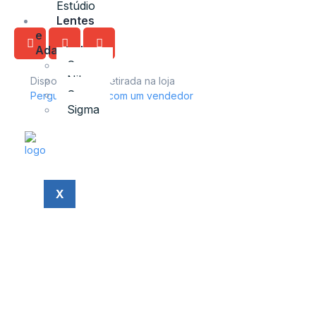
Estúdio
Lentes
e
Adaptadores
Canon
Nikon
Disponível para retirada na loja
Sony
Perguntas? Fale com um vendedor
Sigma
X