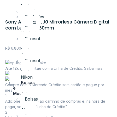
de
Lente
Tripés
Controles
Sony Alpha A6400 Mirrorless Câmera Digital
Remoto
com Lente 16-50mm
Grip
Vertical
Parasol
para
R$
6.800,00
Lentes
Canon
Parasol
para
Até 12x sem cartão
com a Linha de Crédito.
Saiba mais
Lentes
Nikon
Bolsas
Compre com o Mercado Crédito sem cartão e pague por
e
mês
Mochilas
1
Bolsas
Adicione o produto ao carrinho de compras e, na hora de
e
pagar, selecione “Linha de Crédito”.
Alças
2
Estojos