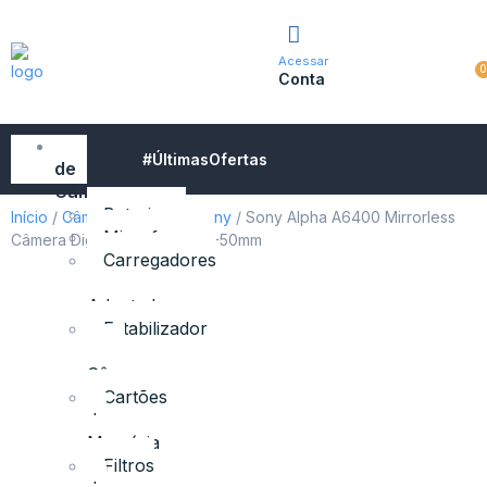
Acessar
Conta
Acessórios
#ÚltimasOfertas
de
Câmeras
Baterias
Início
/
Câmeras Digitais
/
Sony
/ Sony Alpha A6400 Mirrorless
Microfones
Câmera Digital com Lente 16-50mm
Carregadores
e
Adaptadores
Estabilizador
para
Câmeras
Cartões
de
Memória
Filtros