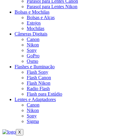
Parasol para Lentes Canon
Parasol para Lentes Nikon
Bolsas e Mochilas
Bolsas e Alças
Estojos
Mochilas
Câmeras Digitais
Canon
Nikon
Sony
GoPro
Osmo
Flashes e Iluminação
Flash Sony
Flash Canon
Flash Nikon
Radio Flash
Flash para Estúdio
Lentes e Adaptadores
Canon
Nikon
Sony
Sigma
X