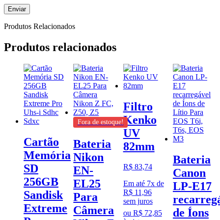
Produtos Relacionados
Produtos relacionados
Filtro
Kenko
Fora de estoque!
UV
Cartão
Bateria
82mm
Memória
Nikon
Bateria
SD
R$
83,74
EN-
Canon
256GB
EL25
Em até 7x de
LP-E17
R$
11,96
Sandisk
Para
recarreg
sem juros
Extreme
Câmera
de Íons
ou
R$
72,85