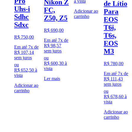
Pro
Nikon Z
à vista
de Lítio
Uhs-i
FC,
Para
Adicionar ao
Sdhc
carrinho
Z50, Z5
EOS
Sdxc
T6i,
R$
690,00
T6s,
R$
750,00
Em até 7x de
EOS
R$
98,57
Em até 7x de
M3
sem juros
R$
107,14
sem juros
ou
R$
600,30
à
R$
780,00
ou
vista
R$
652,50
à
Em até 7x de
vista
Ler mais
R$
111,43
sem juros
Adicionar ao
carrinho
ou
R$
678,60
à
vista
Adicionar ao
carrinho