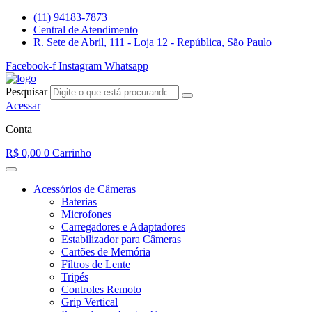
Ir
(11) 94183-7873
para
Central de Atendimento
o
R. Sete de Abril, 111 - Loja 12 - República, São Paulo
conteúdo
Facebook-f
Instagram
Whatsapp
Pesquisar
Acessar
Conta
R$
0,00
0
Carrinho
Acessórios de Câmeras
Baterias
Microfones
Carregadores e Adaptadores
Estabilizador para Câmeras
Cartões de Memória
Filtros de Lente
Tripés
Controles Remoto
Grip Vertical