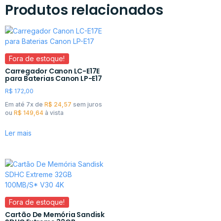
Produtos relacionados
Fora de estoque!
Carregador Canon LC-E17E
para Baterias Canon LP-E17
R$
172,00
Em até 7x de
R$
24,57
sem juros
ou
R$
149,64
à vista
Ler mais
Fora de estoque!
Cartão De Memória Sandisk