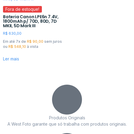
Fora de estoque!
Bateria Canon LPE6n 7.4V,
1800mAh p/ 70D, 80D, 7D
MKII, 5D Mark III
R$
630,00
Em até 7x de
R$
90,00
sem juros
ou
R$
548,10
à vista
Ler mais
Produtos Originals
A West Foto garante que só trabalha com produtos originais.