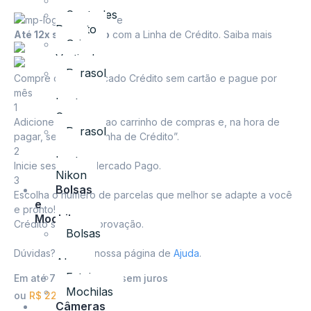
Tripés
Controles
Remoto
Até 12x sem cartão
com a Linha de Crédito.
Saiba mais
Grip
Vertical
Parasol
Compre com o Mercado Crédito sem cartão e pague por
para
mês
Lentes
1
Canon
Adicione o produto ao carrinho de compras e, na hora de
Parasol
pagar, selecione “Linha de Crédito”.
para
2
Lentes
Inicie sessão no Mercado Pago.
Nikon
3
Bolsas
Escolha o número de parcelas que melhor se adapte a você
e
e pronto!
Mochilas
Crédito sujeito a aprovação.
Bolsas
e
Dúvidas? Confira nossa página de
Ajuda
.
Alças
Estojos
Em até 7x de
R$
37,71
sem juros
Mochilas
ou
R$
229,68
à vista
Câmeras