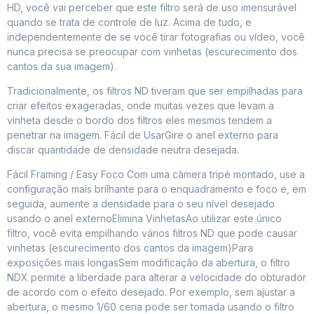
HD, você vai perceber que este filtro será de uso imensurável
quando se trata de controle de luz. Acima de tudo, e
independentemente de se você tirar fotografias ou vídeo, você
nunca precisa se preocupar com vinhetas (escurecimento dos
cantos da sua imagem).
Tradicionalmente, os filtros ND tiveram que ser empilhadas para
criar efeitos exageradas, onde muitas vezes que levam a
vinheta desde o bordo dos filtros eles mesmos tendem a
penetrar na imagem. Fácil de UsarGire o anel externo para
discar quantidade de densidade neutra desejada.
Fácil Framing / Easy Foco Com uma câmera tripé montado, use a
configuração mais brilhante para o enquadramento e foco e, em
seguida, aumente a densidade para o seu nível desejado
usando o anel externoElimina VinhetasAo utilizar este único
filtro, você evita empilhando vários filtros ND que pode causar
vinhetas (escurecimento dos cantos da imagem)Para
exposições mais longasSem modificação da abertura, o filtro
NDX permite a liberdade para alterar a velocidade do obturador
de acordo com o efeito desejado. Por exemplo, sem ajustar a
abertura, o mesmo 1/60 cena pode ser tomada usando o filtro