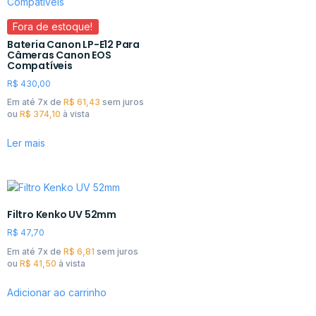
Fora de estoque!
Bateria Canon LP-E12 Para
Câmeras Canon EOS
Compatíveis
R$
430,00
Em até 7x de
R$
61,43
sem juros
ou
R$
374,10
à vista
Ler mais
Filtro Kenko UV 52mm
R$
47,70
Em até 7x de
R$
6,81
sem juros
ou
R$
41,50
à vista
Adicionar ao carrinho