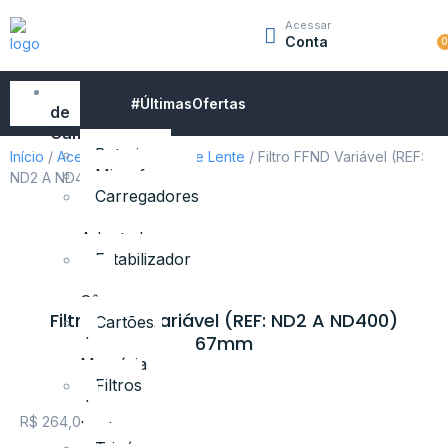
Acessar
Conta
Acessórios
#ÚltimasOfertas
de
Câmeras
Baterias
Início
/
Acessórios
/
Filtros de Lente
/ Filtro FFND Variável (REF:
Microfones
ND2 A ND400) 67mm
Carregadores
e
Adaptadores
Estabilizador
para
Câmeras
Filtro FFND Variável (REF: ND2 A ND400)
Cartões
67mm
de
Memória
Filtros
de
R$
264,00
Lente