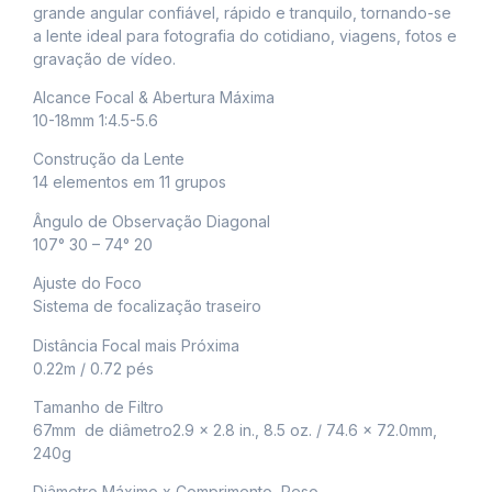
grande angular confiável, rápido e tranquilo, tornando-se
a lente ideal para fotografia do cotidiano, viagens, fotos e
gravação de vídeo.
Alcance Focal & Abertura Máxima
10-18mm 1:4.5-5.6
Construção da Lente
14 elementos em 11 grupos
Ângulo de Observação Diagonal
107° 30 – 74° 20
Ajuste do Foco
Sistema de focalização traseiro
Distância Focal mais Próxima
0.22m / 0.72 pés
Tamanho de Filtro
67mm de diâmetro2.9 x 2.8 in., 8.5 oz. / 74.6 x 72.0mm,
240g
Diâmetro Máximo x Comprimento, Peso