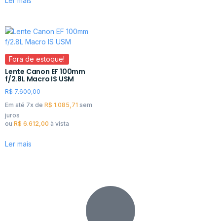
Ler mais
Fora de estoque!
Lente Canon EF 100mm
f/2.8L Macro IS USM
R$
7.600,00
Em até 7x de
R$
1.085,71
sem
juros
ou
R$
6.612,00
à vista
Ler mais