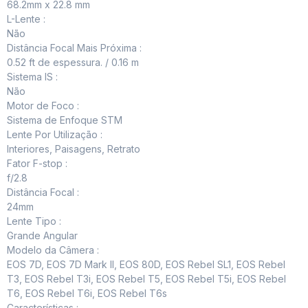
68.2mm x 22.8 mm
L-Lente :
Não
Distância Focal Mais Próxima :
0.52 ft de espessura. / 0.16 m
Sistema IS :
Não
Motor de Foco :
Sistema de Enfoque STM
Lente Por Utilização :
Interiores, Paisagens, Retrato
Fator F-stop :
f/2.8
Distância Focal :
24mm
Lente Tipo :
Grande Angular
Modelo da Câmera :
EOS 7D, EOS 7D Mark II, EOS 80D, EOS Rebel SL1, EOS Rebel
T3, EOS Rebel T3i, EOS Rebel T5, EOS Rebel T5i, EOS Rebel
T6, EOS Rebel T6i, EOS Rebel T6s
Características :