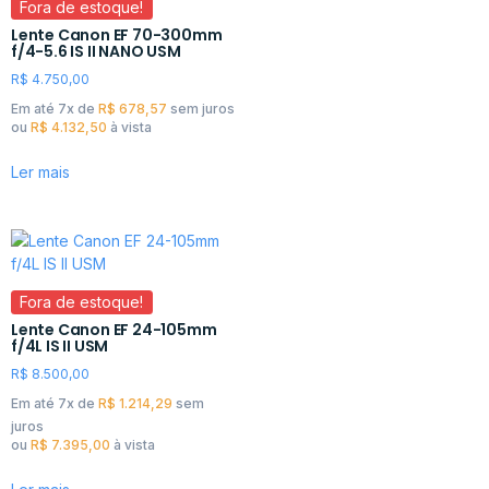
Fora de estoque!
Lente Canon EF 70-300mm
f/4-5.6 IS II NANO USM
R$
4.750,00
Em até 7x de
R$
678,57
sem juros
ou
R$
4.132,50
à vista
Ler mais
Fora de estoque!
Lente Canon EF 24-105mm
f/4L IS II USM
R$
8.500,00
Em até 7x de
R$
1.214,29
sem
juros
ou
R$
7.395,00
à vista