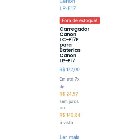
Fora de estoque!
Carregador
Canon
LC-E17E
para
Baterias
Canon
LP-E17
R$
172,00
Em até 7x
de
R$
24,57
sem juros
ou
R$
149,64
à vista
Ler mais