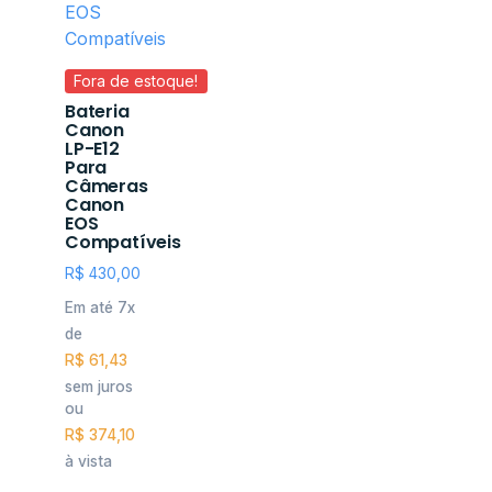
Fora de estoque!
Bateria
Canon
LP-E12
Para
Câmeras
Canon
EOS
Compatíveis
R$
430,00
Em até 7x
de
R$
61,43
sem juros
ou
R$
374,10
à vista