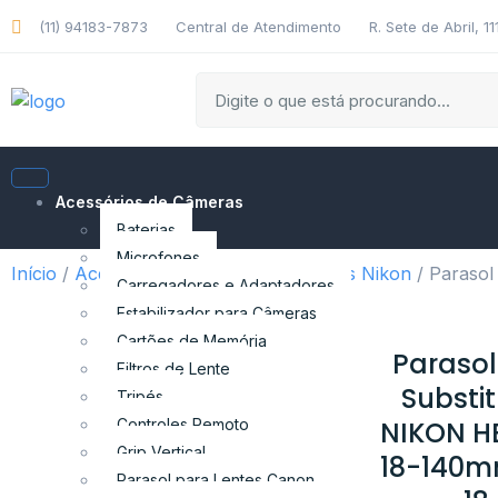
(11) 94183-7873
Central de Atendimento
R. Sete de Abril, 1
Acessórios de Câmeras
Baterias
Microfones
Início
/
Acessórios
/
Parasol para Lentes Nikon
/ Parasol
Carregadores e Adaptadores
Estabilizador para Câmeras
Cartões de Memória
Parasol
Filtros de Lente
Substit
Tripés
Controles Remoto
NIKON H
Grip Vertical
18-140m
Parasol para Lentes Canon