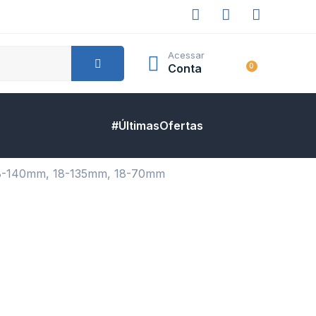
Acessar
Conta
0
#ÚltimasOfertas
 18-140mm, 18-135mm, 18-70mm