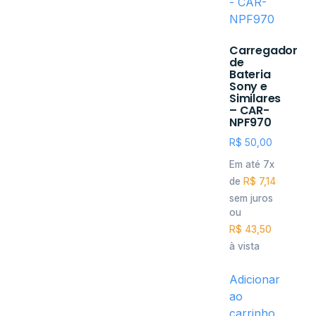
Carregador
de
Bateria
Sony e
Similares
– CAR-
NPF970
R$
50,00
Em até 7x
de
R$
7,14
sem juros
ou
R$
43,50
à vista
Adicionar
ao
carrinho