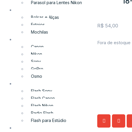
1
Parasol para Lentes Nikon
Bolsas e Mochilas
Bolsas e Alças
Estojos
R$
54,00
Mochilas
Câmeras Digitais
Fora de estoque
Canon
Nikon
Sony
GoPro
Osmo
Flashes e Iluminação
Flash Sony
Flash Canon
Flash Nikon
Radio Flash
Flash para Estúdio
Lentes e Adaptadores